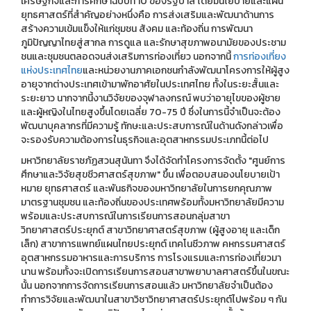
เศรษฐกิจและการศึกษาฉบับที่ 10 ของรัฐบาล โดยมีนโยบายและแผน
ยุทธศาสตร์ที่สำคัญอย่างหนึ่งคือ การส่งเสริมและพัฒนาด้านการ
สร้างความเข้มแข็งให้แก่ชุมชน สังคม และท้องถิ่น การพัฒนา
ภูมิปัญญาไทยสู่สากล การดูแล และรักษาสุขภาพอนามัยของประชาม
ชนและชุมชนตลอดจนส่งเสริมการท่องเที่ยว นอกจากนี้
การท่องเที่ยง
แห่งประเทศไทย
และหน่วยงานภาคเอกชนกำลังพัฒนาโครงการให้ผู้สูง
อายุจากต่างประเทศเข้ามาพักอาศัยในประเทศไทย ทั้งในระยะสั้นและ
ระยะยาว นากจากนี้งานวิจัยของจุฬาลงกรณ์ พบว่าอายุไขของผู้ชาย
และผู้หญิงในไทยสูงขึ้นโดยเฉลี่ย 70-75 ปี ซึ่งในการนี้จำเป็นจะต้อง
พัฒนาบุคลากรที่มีความรู้ ทักษะและประสบการณ์ในด้านดังกล่าวเพื่อ
จะรองรับความต้องการในธุรกิจและอุตสาหกรรมประเภทนี้ต่อไป
มหาวิทยาลัยราชภัฏสวนสุนันทา จึงได้จัดทำโครงการจัดตั้ง "ศูนย์การ
ศึกษาและวิจัยสุขชีวศาสตร์สุขภาพ" ขึ้น เพื่อตอบสนองนโยบายเป้า
หมาย ยุทธศาสตร์ และพันธกิจของมหาวิทยาลัยในการยกคุณภาพ
มาตรฐานชุมชน และท้องถิ่นของประเทศพร้อมทั้งมหาวิทยาลัยมีความ
พร้อมและประสบการณ์ในการเรียนการสอนกลุ่มสาขา
วิทยาศาสตร์ประยุกต์ สาขาวิทยาศาสตร์สุขภาพ (ผู้สูงอายุ และเด็ก
เล็ก) สาขาการแพทย์แผนไทยประยุกต์ เทคโนชีวภาพ คหกรรมศาสตร์
อุตสาหกรรมอาหารและการบริการ การโรงแรมและการท่องเที่ยวมา
นาน พร้อมทั้งจะเปิดการเรียนการสอนสาขาพยาบาลศาสตร์ขึ้นในขณะ
นั้น นอกจากการจัดการเรียนการสอนแล้ว มหาวิทยาลัยจำเป็นต้อง
ทำการวิจัยและพัฒนาในสาขาวิชาวิทยาศาสตร์ประยุกต์ไปพร้อม ๆ กัน