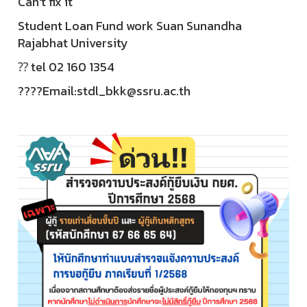
Can't fix it
Student Loan Fund work Suan Sunandha
Rajabhat University
⁇ ️tel 02 160 1354
????Email:stdl_bkk@ssru.ac.th