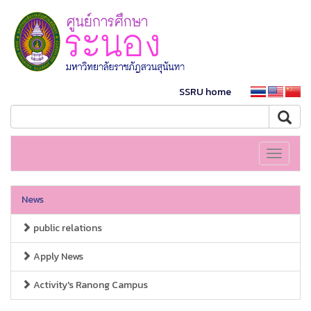
SSRU home
Toggle
navigati
News
public relations
Apply News
Activity's Ranong Campus