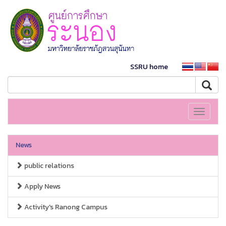
SSRU home
Toggle
navigati
News
public relations
Apply News
Activity's Ranong Campus