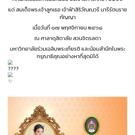
แด่ สมเด็จพระเจ้าลูกเธอ เจ้าฟ้าสิริวัณณวรี นารีรัตนราช
กัญญา
เมื่อวันที่ ๑๗ พฤศจิกายน ๒๕๖๘
ณ ศาลาดุสิดาลัย สวนจิตรลดา
มหาวิทยาลัยร่วมเฉลิมพระเกียรติ และน้อมสำนึกในพระ
กรุณาธิคุณอย่างหาที่สุดมิได้