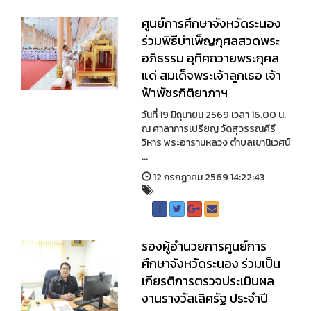
ศูนย์การศึกษาจังหวัดระนอง
ร่วมพิธีบำเพ็ญกุศลสวดพระ
อภิธรรม อุทิศถวายพระกุศล
แด่ สมเด็จพระเจ้าลูกเธอ เจ้า
ฟ้าพัชรกิติยาภาฯ
วันที่ 19 มิถุนายน 2569 เวลา 16.00 น.
ณ ศาลาการเปรียญ วัดสุวรรณคีรี
วิหาร พระอารามหลวง ตำบลเขานิเวศน์
...
12 กรกฏาคม 2569 14:22:43
รองผู้อำนวยการศูนย์การ
ศึกษาจังหวัดระนอง ร่วมเป็น
เกียรติการตรวจประเมินผล
งานรางวัลเลิศรัฐ ประจำปี