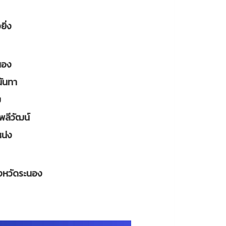
ิ่ง
นอง
นันทา
บ
มพลีวัฒน์
น่ง
ังหวัดระนอง