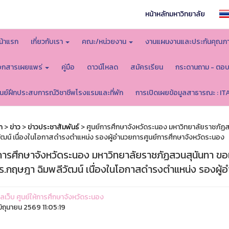
หน้าหลักมหาวิทยาลัย
น้าแรก
เกี่ยวกับเรา
คณะ/หน่วยงาน
งานแผนงานและประกันคุณภ
อกสารเผยแพร่
คู่มือ
ดาวน์โหลด
สมัครเรียน
กระดานถาม - ตอ
ูนย์ฝึกประสบการณ์วิชาชีพโรงแรมและที่พัก
การเปิดเผยข้อมูลสาธารณะ : IT
ก
>
ข่าว
>
ข่าวประชาสัมพันธ์
> ศูนย์การศึกษาจังหวัดระนอง มหาวิทยาลัยราชภัฏส
วัฒน์ เนื่องในโอกาสดำรงตำแหน่ง รองผู้อำนวยการศูนย์การศึกษาจังหวัดระนอง
การศึกษาจังหวัดระนอง มหาวิทยาลัยราชภัฏสวนสุนันทา ขอแส
ร.กฤษฎา ฉิมพลีวัฒน์ เนื่องในโอกาสดำรงตำแหน่ง รองผู้
แลเว็บ ศูนย์ให้การศึกษาจังหวัดระนอง
ิถุนายน 2569 11:05:19