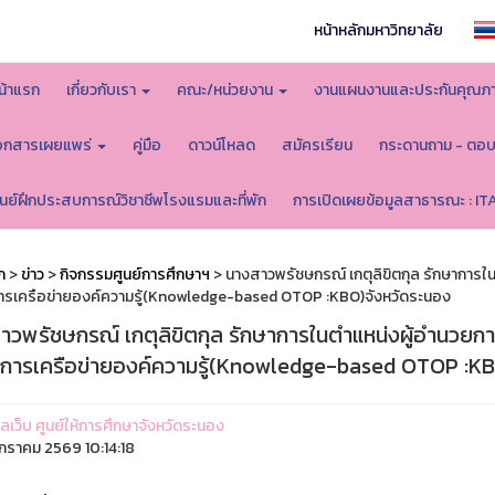
หน้าหลักมหาวิทยาลัย
น้าแรก
เกี่ยวกับเรา
คณะ/หน่วยงาน
งานแผนงานและประกันคุณภ
อกสารเผยแพร่
คู่มือ
ดาวน์โหลด
สมัครเรียน
กระดานถาม - ตอ
ูนย์ฝึกประสบการณ์วิชาชีพโรงแรมและที่พัก
การเปิดเผยข้อมูลสาธารณะ : IT
ก
>
ข่าว
>
กิจกรรมศูนย์การศึกษาฯ
> นางสาวพรัชษกรณ์ เกตุลิขิตกุล รักษาการใ
รเครือข่ายองค์ความรู้​ (Knowledge-based OTOP :KBO)​ จังหวัดระนอง​
าวพรัชษกรณ์ เกตุลิขิตกุล รักษาการในตำแหน่งผู้อำนวยกา
การเครือข่ายองค์ความรู้​ (Knowledge-based OTOP :KBO)
แลเว็บ ศูนย์ให้การศึกษาจังหวัดระนอง
กราคม 2569 10:14:18