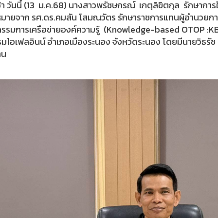
ช้า วันนี้ (13 ม.ค.68) นางสาวพรัชษกรณ์ เกตุลิขิตกุล รักษาก
ายจาก รศ.ดร.คมสัน โสมณวัตร รักษาราชการแทนผู้อำนวยการศู
รรมการเครือข่ายองค์ความรู้ (Knowledge-based OTOP :KBO
มไอเฟลอินน์ อำเภอเมืองระนอง จังหวัดระนอง โดยมีนายวิธรัช 
าน