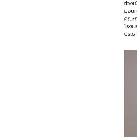
ช่วงเ
มอบหม
คณะก
โรงแร
ประธ