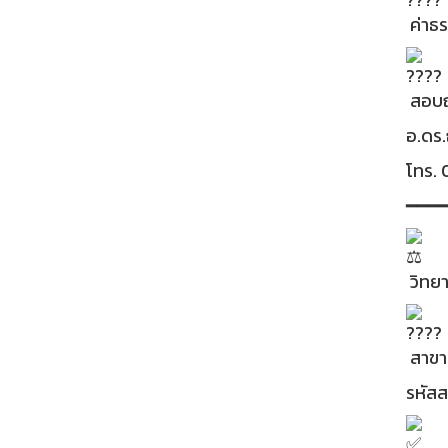
ค่าธร
สอบถา
อ.ดร
โทร.
━━━
วิทย
สาขาน
รหัส