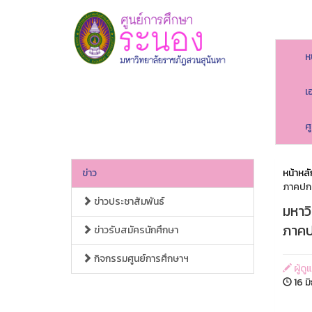
ห
เ
ศ
ข่าว
หน้าหลั
ภาคปกต
ข่าวประชาสัมพันธ์
มหาว
ภาคป
ข่าวรับสมัครนักศึกษา
กิจกรรมศูนย์การศึกษาฯ
ผู้ดู
16 ม