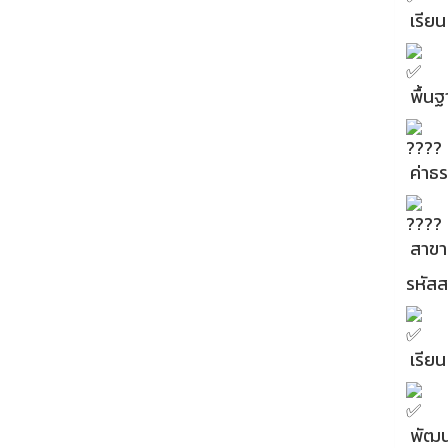
เรียน 
พื้น
ค่าธร
สาขา
รหัส
เรียน 
พัฒน