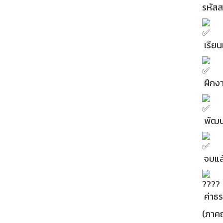
รหัส
เรียน
ฝึกง
พัฒน
จบแล
ค่าธร
(ภาคฤ