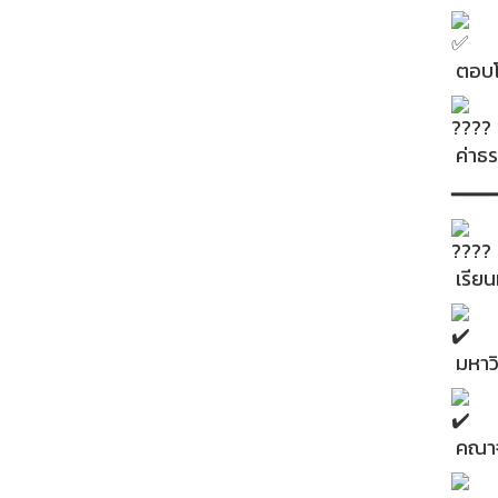
ตอบโ
ค่าธร
━━━
เรียน
มหาว
คณาจา