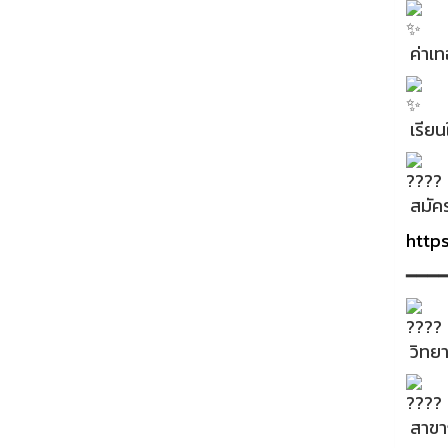
ค่าเท
เรียน
สมัคร
http
━━━
วิทยา
สาขาก