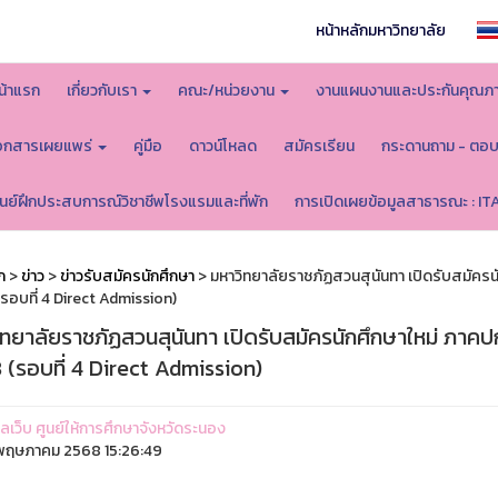
หน้าหลักมหาวิทยาลัย
น้าแรก
เกี่ยวกับเรา
คณะ/หน่วยงาน
งานแผนงานและประกันคุณภ
อกสารเผยแพร่
คู่มือ
ดาวน์โหลด
สมัครเรียน
กระดานถาม - ตอ
ูนย์ฝึกประสบการณ์วิชาชีพโรงแรมและที่พัก
การเปิดเผยข้อมูลสาธารณะ : IT
ก
>
ข่าว
>
ข่าวรับสมัครนักศึกษา
> มหาวิทยาลัยราชภัฏสวนสุนันทา เปิดรับสมัครน
รอบที่ 4 Direct Admission)
ิทยาลัยราชภัฏสวนสุนันทา เปิดรับสมัครนักศึกษาใหม่ ภาค
 (รอบที่ 4 Direct Admission)
แลเว็บ ศูนย์ให้การศึกษาจังหวัดระนอง
ฤษภาคม 2568 15:26:49