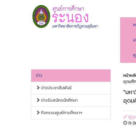
ห
เ
ศ
ข่าว
หน้าหลั
อุดมศึกษ
ข่าวประชาสัมพันธ์
"มหาว
อุดมศ
ข่าวรับสมัครนักศึกษา
กิจกรรมศูนย์การศึกษาฯ
ผู้ดู
15 ม