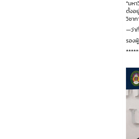
"มหาว
ตั้งอย
วิชาก
—ว่าท
รองผู
*****