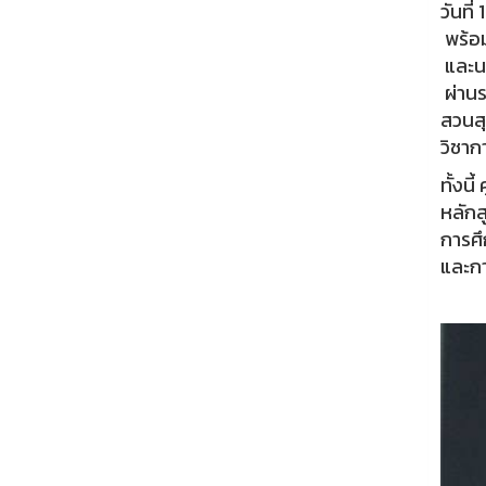
วันที
พร้อม
และนา
ผ่านร
สวนสุ
วิชาก
ทั้งน
หลักส
การศึ
และกา