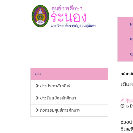
ห
เ
ศ
ข่าว
หน้าหลั
เดิน
ข่าวประชาสัมพันธ์
ข่าวรับสมัครนักศึกษา
ผู้ดู
16 ม
กิจกรรมศูนย์การศึกษาฯ
ช่วงบ
ฉิมพล