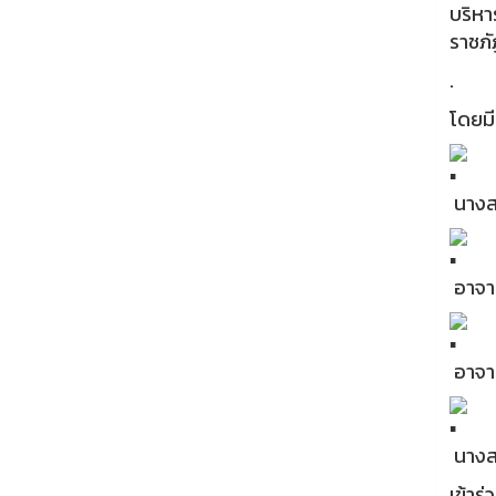
บริหา
ราชภั
.
โดยมี
นางสา
อาจาร
อาจาร
นางสา
เข้าร