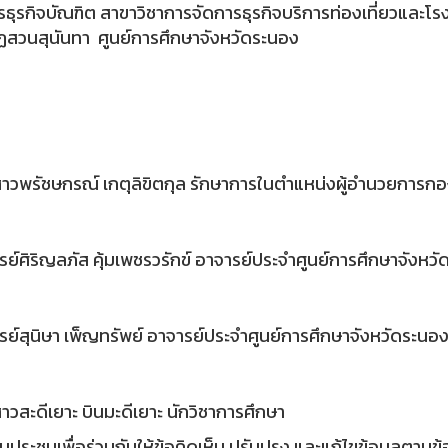
รธุรกิจบัณฑิต สาขาวิชาการจัดการธุรกิจบริการท่องเที่ยวและโ
ฏสวนสุนันทา ศูนย์การศึกษาจังหวัดระนอง
วพรัชษกรณ์ เกตุลิขิตกุล รักษาการในตำแหน่งผู้อำนวยการกอง
ย์ศิริญลภัส คุ้มเพชรวรักข์ อาจารย์ประจำศูนย์การศึกษาจังหว
ย์สุนิษา เพ็ญทรัพย์ อาจารย์ประจำศูนย์การศึกษาจังหวัดระนอ
วสะดีเยาะ บินมะดีเยาะ นักวิชาการศึกษา
่วมประชุมเพื่อร่วมกันให้ข้อคิดเห็น ปรับปรุง และแก้ไขข้อมูลตามข