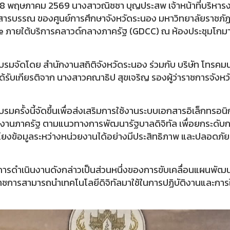
่ 18 พฤษภาคม 2569 นางสาวณิชชา บุญประสพ เจ้าหน้าที่บริหารงาน
ารบรรณ ของศูนย์การศึกษาจังหวัดระนอง มหาวิทยาลัยราชภัฏส
e ภายใต้บริการคลาวด์กลางภาครัฐ (GDCC) ณ ห้องประชุมโกมาซ
รมจัดโดย สำนักงานสถิติจังหวัดระนอง ร่วมกับ บริษัท โทรคม
้รับเกียรติจาก นางสาวคณาธิป สุขเจริญ รองผู้ว่าราชการจังห
รมครั้งนี้จัดขึ้นเพื่อส่งเสริมการใช้งานระบบเอกสารอิเล็กทรอ
งานภาครัฐ ตามแนวทางการพัฒนารัฐบาลดิจิทัล เพื่อยกระดับกา
มโยงข้อมูลระหว่างหน่วยงานได้อย่างมีประสิทธิภาพ และปลอดภัยม
ี้ การดำเนินงานดังกล่าวเป็นส่วนหนึ่งของการขับเคลื่อนแผนพัฒนา
ชการสามารถนำเทคโนโลยีดิจิทัลมาใช้ในการปฏิบัติงานและการใ