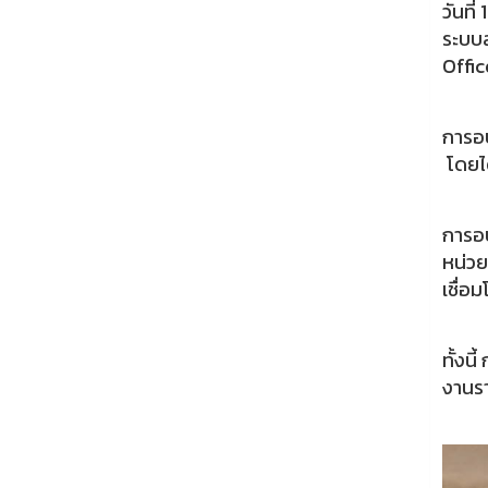
วันที
ระบบส
Offic
การอบ
โดยได
การอบ
หน่วย
เชื่อ
ทั้งน
งานรา