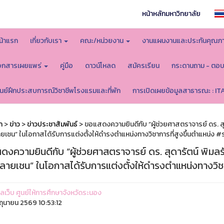
หน้าหลักมหาวิทยาลัย
น้าแรก
เกี่ยวกับเรา
คณะ/หน่วยงาน
งานแผนงานและประกันคุณภ
อกสารเผยแพร่
คู่มือ
ดาวน์โหลด
สมัครเรียน
กระดานถาม - ตอ
ูนย์ฝึกประสบการณ์วิชาชีพโรงแรมและที่พัก
การเปิดเผยข้อมูลสาธารณะ : IT
ก
>
ข่าว
>
ข่าวประชาสัมพันธ์
> ขอแสดงความยินดีกับ “ผู้ช่วยศาสตราจารย์ ดร. สุ
ยเชน” ในโอกาสได้รับการแต่งตั้งให้ดำรงตำแหน่งทางวิชาการที่สูงขึ้นตำแหน่ง
งความยินดีกับ “ผู้ช่วยศาสตราจารย์ ดร. สุดารัตน์ พิมลร
ลายเชน” ในโอกาสได้รับการแต่งตั้งให้ดำรงตำแหน่งทางวิช
แลเว็บ ศูนย์ให้การศึกษาจังหวัดระนอง
ิถุนายน 2569 10:53:12