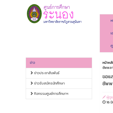
ห
เ
ศ
ข่าว
หน้าหลั
ซัพพลา
ข่าวประชาสัมพันธ์
ขอแสด
ซัพพ
ข่าวรับสมัครนักศึกษา
กิจกรรมศูนย์การศึกษาฯ
ผู้ดู
16 ม