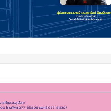
ราชภัฏสวนสุนันทา
 85000 โทรศัพท์ 077-813308 แฟกซ์ 077-813307