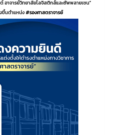
นต์ อาจารย์วิทยาลัยโลจิสติกส์และซัพพลายเชน”
ูงขึ้นตำแหน่ง
#รองศาสตราจารย์