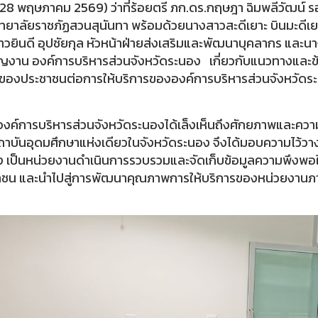
้ (28 พฤษภาคม 2569) ว่าที่ร้อยตรี ภก.ดร.กฤษฎา ฉิมพลีวัฒน์
ทยาลัยราชภัฏสวนสุนันทา พร้อมด้วยนางสาวสะดีเยาะ บินมะดีเยาะ
วยินดี อุปชัยกุล หัวหน้าฝ่ายส่งเสริมและพัฒนาบุคลากร และ
งาน องค์การบริหารส่วนจังหวัดระนอง เกี่ยวกับแนวทางและข
ของประชาชนต่อการให้บริการขององค์การบริหารส่วนจังหวัดร
ี้ องค์การบริหารส่วนจังหวัดระนองได้เล็งเห็นถึงศักยภาพและคว
ถาบันอุดมศึกษาแห่งเดียวในจังหวัดระนอง จึงได้มอบความไว้วา
 เป็นหน่วยงานดำเนินการรวบรวมและจัดเก็บข้อมูลความพึงพอใจ
ชน และนำไปสู่การพัฒนาคุณภาพการให้บริการของหน่วยงานภาค