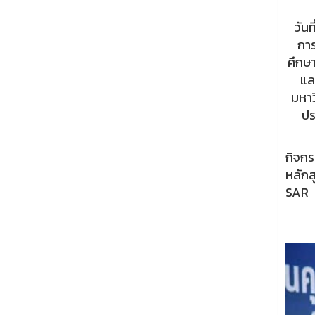
วัน
การ
ศึกษ
แล
มหาว
ปร
กิจกร
หลักส
SAR 