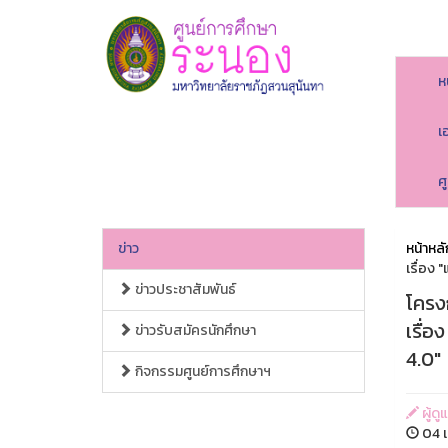
ห
เ
ศ
ข่าว
หน้าหลั
เรื่อง
ข่าวประชาสัมพันธ์
โครง
เรื่
ข่าวรับสมัครนักศึกษา
4.0"
กิจกรรมศูนย์การศึกษาฯ
ผู้ดู
04 เ