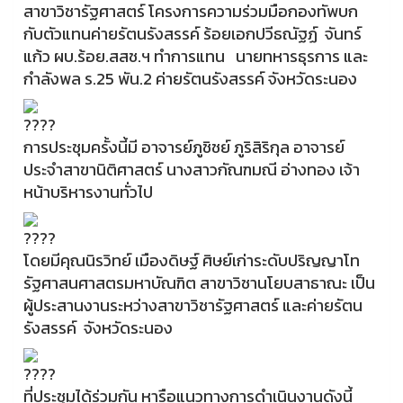
สาขาวิชารัฐศาสตร์ โครงการความร่วมมือกองทัพบก
กับตัวแทนค่ายรัตนรังสรรค์ ร้อยเอกปวีธณัฐฏ์ จันทร์
แก้ว ผบ.ร้อย.สสช.ฯ ทำการแทน นายทหารธุรการ และ
กำลังพล ร.25 พัน.2 ค่ายรัตนรังสรรค์ จังหวัดระนอง
การประชุมครั้งนี้มี อาจารย์ภูชิชย์ ภูริสิริกุล อาจารย์
ประจำสาขานิติศาสตร์ นางสาวกัณฑมณี อ่างทอง เจ้า
หน้าบริหารงานทั่วไป
โดยมีคุณนิรวิทย์ เมืองดิษฐ์ ศิษย์เก่าระดับปริญญาโท
รัฐศาสนศาสตรมหาบัณฑิต สาขาวิชานโยบสาธาณะ เป็น
ผู้ประสานงานระหว่างสาขาวิชารัฐศาสตร์ และค่ายรัตน
รังสรรค์ จังหวัดระนอง
ที่ประชุมได้ร่วมกัน หารือแนวทางการดำเนินงานดังนี้