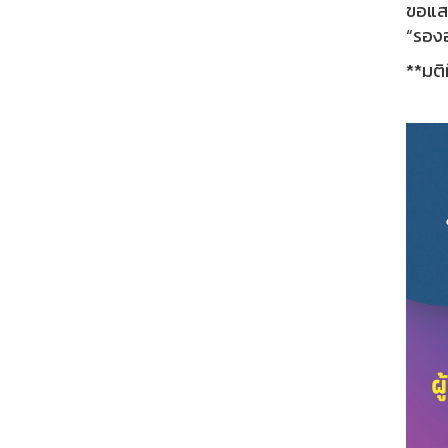
ขอแสด
“รอง
**มติ