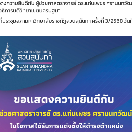
งความยินดีกับ ผู้ช่วยศาสตราจารย์ ดร.แก่นเพชร ศรานนทวัฒน
อธิการบดีวิทยาเขตนครปฐม”
ที่ประชุมสภามหาวิทยาลัยราชภัฏสวนสุนันทา ครั้งที่ 3/2568 วัน