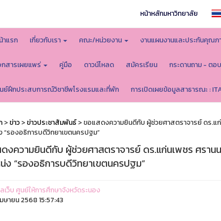
หน้าหลักมหาวิทยาลัย
น้าแรก
เกี่ยวกับเรา
คณะ/หน่วยงาน
งานแผนงานและประกันคุณภ
อกสารเผยแพร่
คู่มือ
ดาวน์โหลด
สมัครเรียน
กระดานถาม - ตอ
ูนย์ฝึกประสบการณ์วิชาชีพโรงแรมและที่พัก
การเปิดเผยข้อมูลสาธารณะ : IT
ก
>
ข่าว
>
ข่าวประชาสัมพันธ์
> ขอแสดงความยินดีกับ ผู้ช่วยศาสตราจารย์ ดร.แก่
ง “รองอธิการบดีวิทยาเขตนครปฐม”
ดงความยินดีกับ ผู้ช่วยศาสตราจารย์ ดร.แก่นเพชร ศรานนท
น่ง “รองอธิการบดีวิทยาเขตนครปฐม”
แลเว็บ ศูนย์ให้การศึกษาจังหวัดระนอง
มษายน 2568 15:57:43