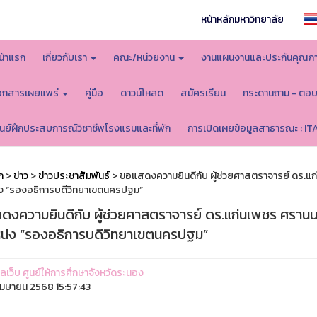
หน้าหลักมหาวิทยาลัย
น้าแรก
เกี่ยวกับเรา
คณะ/หน่วยงาน
งานแผนงานและประกันคุณภ
อกสารเผยแพร่
คู่มือ
ดาวน์โหลด
สมัครเรียน
กระดานถาม - ตอ
ูนย์ฝึกประสบการณ์วิชาชีพโรงแรมและที่พัก
การเปิดเผยข้อมูลสาธารณะ : IT
ก
>
ข่าว
>
ข่าวประชาสัมพันธ์
> ขอแสดงความยินดีกับ ผู้ช่วยศาสตราจารย์ ดร.แก่
ง “รองอธิการบดีวิทยาเขตนครปฐม”
ดงความยินดีกับ ผู้ช่วยศาสตราจารย์ ดร.แก่นเพชร ศรานนท
น่ง “รองอธิการบดีวิทยาเขตนครปฐม”
แลเว็บ ศูนย์ให้การศึกษาจังหวัดระนอง
มษายน 2568 15:57:43