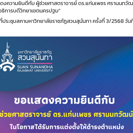
งความยินดีกับ ผู้ช่วยศาสตราจารย์ ดร.แก่นเพชร ศรานนทวัฒน
อธิการบดีวิทยาเขตนครปฐม”
ที่ประชุมสภามหาวิทยาลัยราชภัฏสวนสุนันทา ครั้งที่ 3/2568 วัน