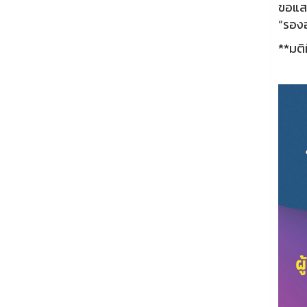
ขอแสด
“รอง
**มติ