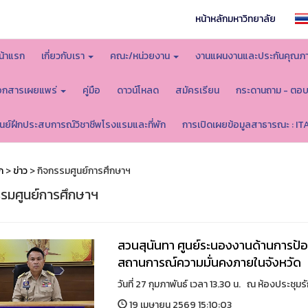
หน้าหลักมหาวิทยาลัย
น้าแรก
เกี่ยวกับเรา
คณะ/หน่วยงาน
งานแผนงานและประกันคุณภ
อกสารเผยแพร่
คู่มือ
ดาวน์โหลด
สมัครเรียน
กระดานถาม - ตอ
ูนย์ฝึกประสบการณ์วิชาชีพโรงแรมและที่พัก
การเปิดเผยข้อมูลสาธารณะ : IT
ก
>
ข่าว
> กิจกรรมศูนย์การศึกษาฯ
รรมศูนย์การศึกษาฯ
สวนสุนันทา ศูนย์ระนอง​ งานด้านการ
สถานการณ์ความมั่นคงภายในจังหวัด
วันที่ 27 กุมภาพันธ์ เวลา 13.30 น. ณ ห้องประชุมร
19 เมษายน 2569 15:10:03