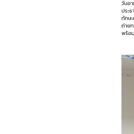
วันอา
ประธา
ทักษะ
ถ่ายท
พร้อม