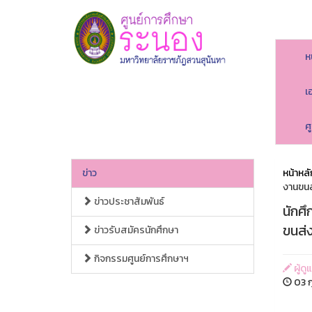
ห
เ
ศ
ข่าว
หน้าหลั
งานขนส่
ข่าวประชาสัมพันธ์
นักศ
ขนส่ง
ข่าวรับสมัครนักศึกษา
กิจกรรมศูนย์การศึกษาฯ
ผู้ดู
03 ก