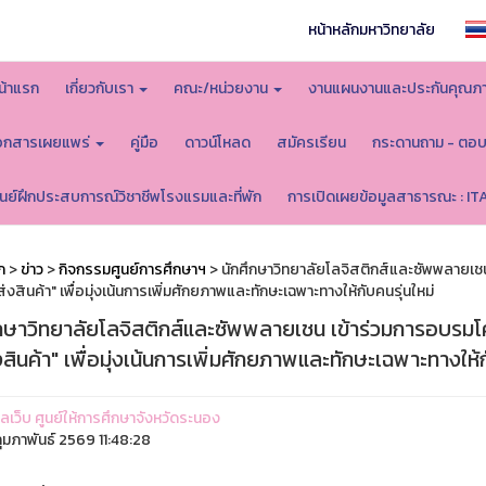
หน้าหลักมหาวิทยาลัย
น้าแรก
เกี่ยวกับเรา
คณะ/หน่วยงาน
งานแผนงานและประกันคุณภ
อกสารเผยแพร่
คู่มือ
ดาวน์โหลด
สมัครเรียน
กระดานถาม - ตอ
ูนย์ฝึกประสบการณ์วิชาชีพโรงแรมและที่พัก
การเปิดเผยข้อมูลสาธารณะ : IT
ก
>
ข่าว
>
กิจกรรมศูนย์การศึกษาฯ
> นักศึกษาวิทยาลัยโลจิสติกส์และซัพพลายเช
งสินค้า" เพื่อมุ่งเน้นการเพิ่มศักยภาพและทักษะเฉพาะทางให้กับคนรุ่นใหม่
ึกษาวิทยาลัยโลจิสติกส์และซัพพลายเชน เข้าร่วมการอบรม
สินค้า" เพื่อมุ่งเน้นการเพิ่มศักยภาพและทักษะเฉพาะทางให้ก
แลเว็บ ศูนย์ให้การศึกษาจังหวัดระนอง
ุมภาพันธ์ 2569 11:48:28