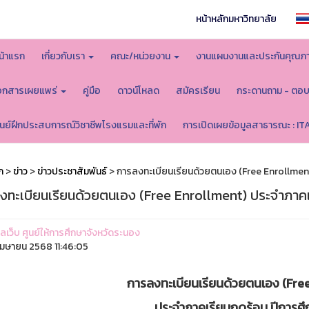
หน้าหลักมหาวิทยาลัย
น้าแรก
เกี่ยวกับเรา
คณะ/หน่วยงาน
งานแผนงานและประกันคุณภ
อกสารเผยแพร่
คู่มือ
ดาวน์โหลด
สมัครเรียน
กระดานถาม - ตอ
ูนย์ฝึกประสบการณ์วิชาชีพโรงแรมและที่พัก
การเปิดเผยข้อมูลสาธารณะ : IT
ก
>
ข่าว
>
ข่าวประชาสัมพันธ์
> การลงทะเบียนเรียนด้วยตนเอง (Free Enrollment
งทะเบียนเรียนด้วยตนเอง (Free Enrollment) ประจำภาคเ
แลเว็บ ศูนย์ให้การศึกษาจังหวัดระนอง
มษายน 2568 11:46:05
การลงทะเบียนเรียนด้วยตนเอง (Fre
ประจำภาคเรียนฤดูร้อน ปีการศ