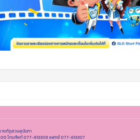
ราชภัฏสวนสุนันทา
 85000 โทรศัพท์ 077-813308 แฟกซ์ 077-813307