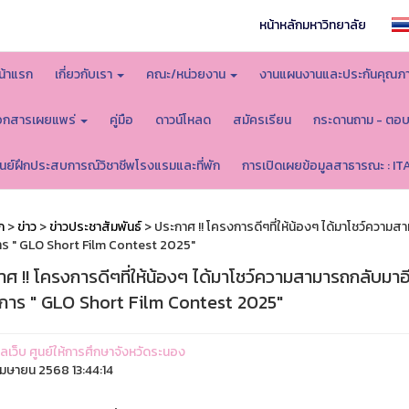
หน้าหลักมหาวิทยาลัย
น้าแรก
เกี่ยวกับเรา
คณะ/หน่วยงาน
งานแผนงานและประกันคุณภ
อกสารเผยแพร่
คู่มือ
ดาวน์โหลด
สมัครเรียน
กระดานถาม - ตอ
ูนย์ฝึกประสบการณ์วิชาชีพโรงแรมและที่พัก
การเปิดเผยข้อมูลสาธารณะ : IT
ก
>
ข่าว
>
ข่าวประชาสัมพันธ์
> ประกาศ !! โครงการดีๆที่ให้น้องๆ ได้มาโชว์ความ
ร " GLO Short Film Contest 2025"
ศ !! โครงการดีๆที่ให้น้องๆ ได้มาโชว์ความสามารถกลับมา
การ " GLO Short Film Contest 2025"
แลเว็บ ศูนย์ให้การศึกษาจังหวัดระนอง
มษายน 2568 13:44:14