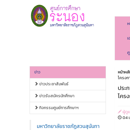
ห
เ
ศ
ข่าว
หน้าหลั
โครงกา
ข่าวประชาสัมพันธ์
ประกา
โครง
ข่าวรับสมัครนักศึกษา
กิจกรรมศูนย์การศึกษาฯ
ผู้ดู
04 เ
มหาวิทยาลัยราชภัฏสวนสุนันทา