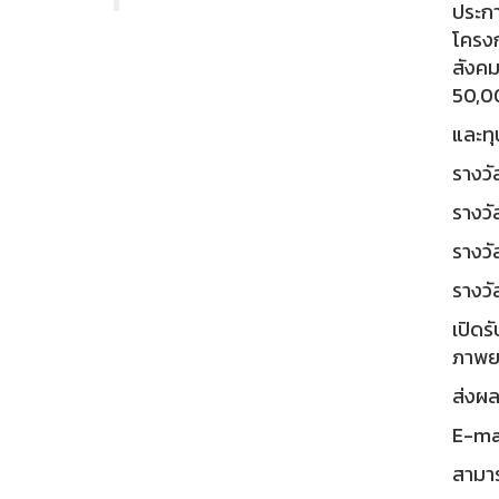
ประกา
โครงก
สังคม
50,00
และทุ
รางวั
รางวั
รางวั
รางวั
เปิดร
ภาพยน
ส่งผล
E-ma
สามาร